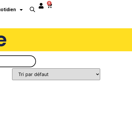
0
uotidien
e