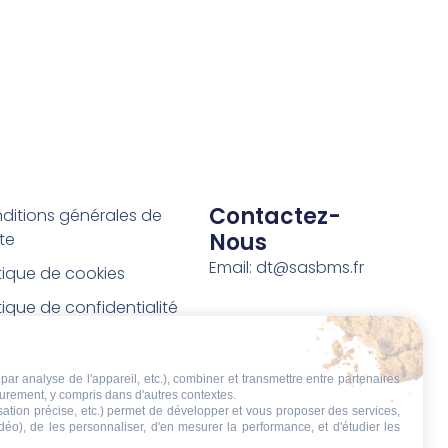
Contactez-
ditions générales de
Nous
te
Email: dt@sasbms.fr
itique de cookies
tique de confidentialité
tions légales
ditions de retour et de
par analyse de l'appareil, etc.), combiner et transmettre entre partenaires
eurement, y compris dans d'autres contextes.
boursement
isation précise, etc.) permet de développer et vous proposer des services,
idéo), de les personnaliser, d'en mesurer la performance, et d'étudier les
t de rétractation