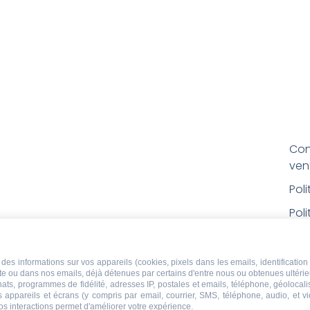
Con
ven
Pol
Poli
Men
Con
des informations sur vos appareils (cookies, pixels dans les emails, identification 
ite ou dans nos emails, déjà détenues par certains d'entre nous ou obtenues ultéri
rem
chats, programmes de fidélité, adresses IP, postales et emails, téléphone, géolocal
s appareils et écrans (y compris par email, courrier, SMS, téléphone, audio, et v
Droi
os interactions permet d'améliorer votre expérience.