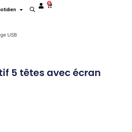
0
uotidien
arge USB
tif 5 têtes avec écran