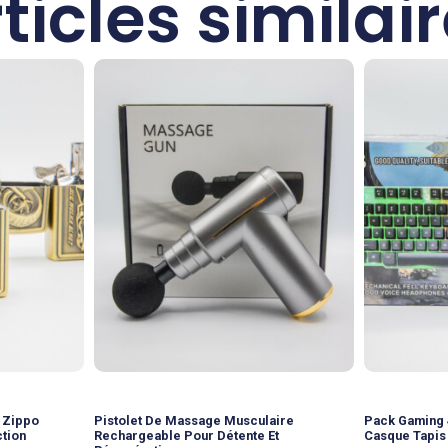
ticles similai
e Zippo
Pistolet De Massage Musculaire
Pack Gaming 4
tion
Rechargeable Pour Détente Et
Casque Tapis