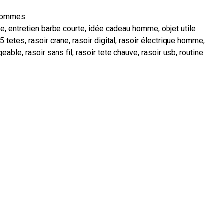
Hommes
ge
,
entretien barbe courte
,
idée cadeau homme
,
objet utile
 5 tetes
,
rasoir crane
,
rasoir digital
,
rasoir électrique homme
,
rgeable
,
rasoir sans fil
,
rasoir tete chauve
,
rasoir usb
,
routine