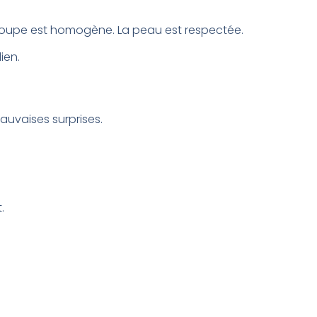
La coupe est homogène. La peau est respectée.
ien.
mauvaises surprises.
.