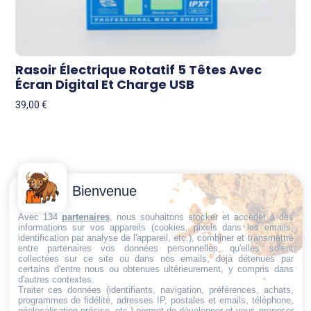
Rasoir Électrique Rotatif 5 Têtes Avec
Écran Digital Et Charge USB
39,00
€
Contactez-
Conditions
Bienvenue
Nous
générales
Trouvez ce qu'il vous faut,
de vente
Email:
Avec 134
partenaires
, nous souhaitons stocker et accéder à des
au bon endroit
informations sur vos appareils (cookies, pixels dans les emails,
dt@sasbms.fr
Politique de
identification par analyse de l'appareil, etc.), combiner et transmettre
entre partenaires vos données personnelles, qu'elles soient
cookies
collectées sur ce site ou dans nos emails, déjà détenues par
Politique de
certains d'entre nous ou obtenues ultérieurement, y compris dans
d'autres contextes.
confidentialité
Traiter ces données (identifiants, navigation, préférences, achats,
programmes de fidélité, adresses IP, postales et emails, téléphone,
Mentions
géolocalisation précise, etc.) permet de développer et vous proposer