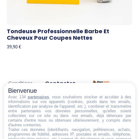
Tondeuse Professionnelle Barbe Et
Cheveux Pour Coupes Nettes
39,90
€
Contactez-
Conditions
Nous
générales
Bienvenue
Trouvez ce qu'il vous faut,
de vente
Email:
Avec 134
partenaires
, nous souhaitons stocker et accéder à des
au bon endroit
informations sur vos appareils (cookies, pixels dans les emails,
dt@sasbms.fr
Politique de
identification par analyse de l'appareil, etc.), combiner et transmettre
entre partenaires vos données personnelles, qu'elles soient
cookies
collectées sur ce site ou dans nos emails, déjà détenues par
Politique de
certains d'entre nous ou obtenues ultérieurement, y compris dans
d'autres contextes.
confidentialité
Traiter ces données (identifiants, navigation, préférences, achats,
programmes de fidélité, adresses IP, postales et emails, téléphone,
Mentions
géolocalisation précise, etc.) permet de développer et vous proposer