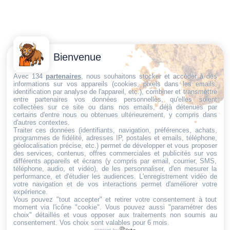
Contactez-
Conditions
Bienvenue
Nous
générales
Trouvez ce qu'il vous faut,
de vente
Email:
Avec 134
partenaires
, nous souhaitons stocker et accéder à des
informations sur vos appareils (cookies, pixels dans les emails,
au bon endroit
dt@sasbms.fr
Politique de
identification par analyse de l'appareil, etc.), combiner et transmettre
entre partenaires vos données personnelles, qu'elles soient
cookies
collectées sur ce site ou dans nos emails, déjà détenues par
Politique de
certains d'entre nous ou obtenues ultérieurement, y compris dans
d'autres contextes.
confidentialité
Traiter ces données (identifiants, navigation, préférences, achats,
programmes de fidélité, adresses IP, postales et emails, téléphone,
Mentions
géolocalisation précise, etc.) permet de développer et vous proposer
légales
des services, contenus, offres commerciales et publicités sur vos
différents appareils et écrans (y compris par email, courrier, SMS,
Conditions de
téléphone, audio, et vidéo), de les personnaliser, d'en mesurer la
performance, et d'étudier les audiences. L'enregistrement vidéo de
retour et de
votre navigation et de vos interactions permet d'améliorer votre
remboursement
expérience.
Vous pouvez "tout accepter" et retirer votre consentement à tout
Droit de
moment via l'icône "cookie"
. Vous pouvez aussi "paramétrer des
rétractation
choix" détaillés et vous opposer aux traitements non soumis au
consentement. Vos choix sont valables pour 6 mois.
powered by