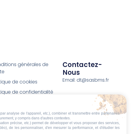
Contactez-
ditions générales de
Nous
te
Email: dt@sasbms.fr
itique de cookies
tique de confidentialité
tions légales
ditions de retour et de
par analyse de l'appareil, etc.), combiner et transmettre entre partenaires
eurement, y compris dans d'autres contextes.
boursement
isation précise, etc.) permet de développer et vous proposer des services,
idéo), de les personnaliser, d'en mesurer la performance, et d'étudier les
t de rétractation