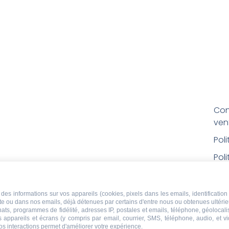
Con
ven
Pol
Poli
Men
Con
des informations sur vos appareils (cookies, pixels dans les emails, identification 
ite ou dans nos emails, déjà détenues par certains d'entre nous ou obtenues ultéri
rem
chats, programmes de fidélité, adresses IP, postales et emails, téléphone, géolocal
s appareils et écrans (y compris par email, courrier, SMS, téléphone, audio, et v
Droi
os interactions permet d'améliorer votre expérience.