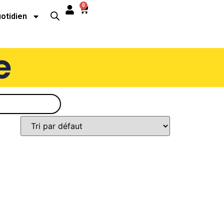
0
uotidien
e