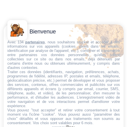
Contactez-
Conditions
Bienvenue
Nous
générales
Trouvez ce qu'il vous faut,
de vente
Email:
Avec 134
partenaires
, nous souhaitons stocker et accéder à des
informations sur vos appareils (cookies, pixels dans les emails,
au bon endroit
dt@sasbms.fr
Politique de
identification par analyse de l'appareil, etc.), combiner et transmettre
entre partenaires vos données personnelles, qu'elles soient
cookies
collectées sur ce site ou dans nos emails, déjà détenues par
Politique de
certains d'entre nous ou obtenues ultérieurement, y compris dans
d'autres contextes.
confidentialité
Traiter ces données (identifiants, navigation, préférences, achats,
programmes de fidélité, adresses IP, postales et emails, téléphone,
Mentions
géolocalisation précise, etc.) permet de développer et vous proposer
légales
des services, contenus, offres commerciales et publicités sur vos
différents appareils et écrans (y compris par email, courrier, SMS,
Conditions de
téléphone, audio, et vidéo), de les personnaliser, d'en mesurer la
performance, et d'étudier les audiences. L'enregistrement vidéo de
retour et de
votre navigation et de vos interactions permet d'améliorer votre
remboursement
expérience.
Vous pouvez "tout accepter" et retirer votre consentement à tout
Droit de
moment via l'icône "cookie"
. Vous pouvez aussi "paramétrer des
rétractation
choix" détaillés et vous opposer aux traitements non soumis au
consentement. Vos choix sont valables pour 6 mois.
powered by