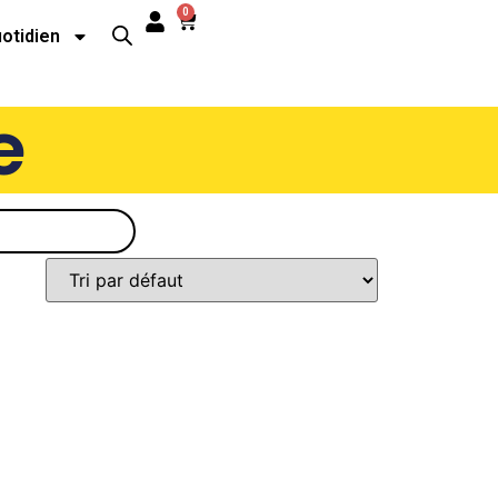
0
uotidien
e