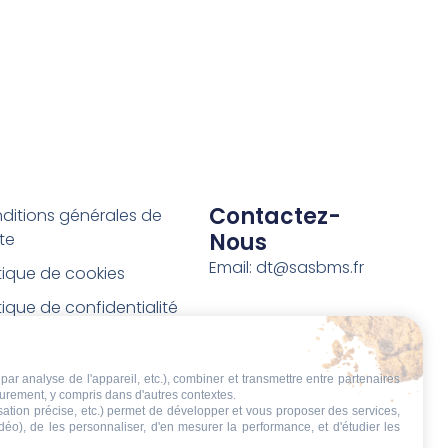
Contactez-
ditions générales de
Nous
te
Email: dt@sasbms.fr
itique de cookies
tique de confidentialité
tions légales
ditions de retour et de
par analyse de l'appareil, etc.), combiner et transmettre entre partenaires
eurement, y compris dans d'autres contextes.
boursement
isation précise, etc.) permet de développer et vous proposer des services,
idéo), de les personnaliser, d'en mesurer la performance, et d'étudier les
t de rétractation