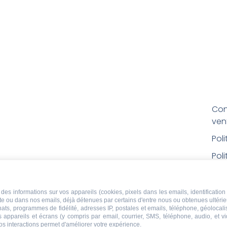
Con
ven
Pol
Poli
Men
Con
des informations sur vos appareils (cookies, pixels dans les emails, identification 
ite ou dans nos emails, déjà détenues par certains d'entre nous ou obtenues ultéri
rem
chats, programmes de fidélité, adresses IP, postales et emails, téléphone, géolocal
s appareils et écrans (y compris par email, courrier, SMS, téléphone, audio, et v
Droi
os interactions permet d'améliorer votre expérience.